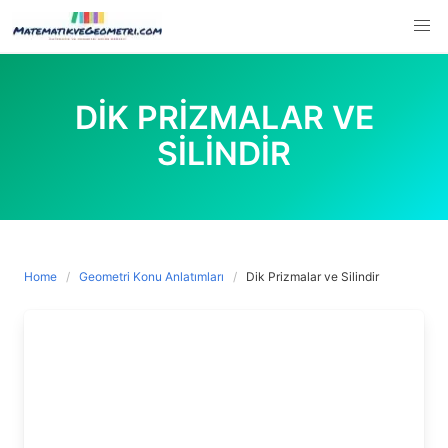
Skip
to
content
DIK PRIZMALAR VE
SILINDIR
Home
Geometri Konu Anlatımları
Dik Prizmalar ve Silindir