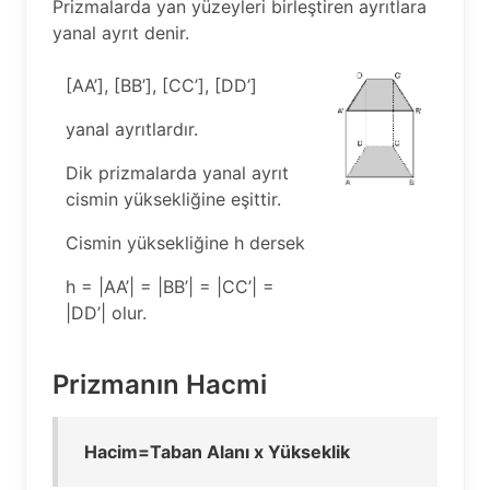
Prizmalarda yan yüzeyleri birleştiren ayrıtlara
yanal ayrıt denir.
[AA’], [BB’], [CC’], [DD’]
yanal ayrıtlardır.
Dik prizmalarda yanal ayrıt
cismin yüksekliğine eşittir.
Cismin yüksekliğine h dersek
h = |AA’| = |BB’| = |CC’| =
|DD’| olur.
Prizmanın Hacmi
Hacim=Taban Alanı x Yükseklik