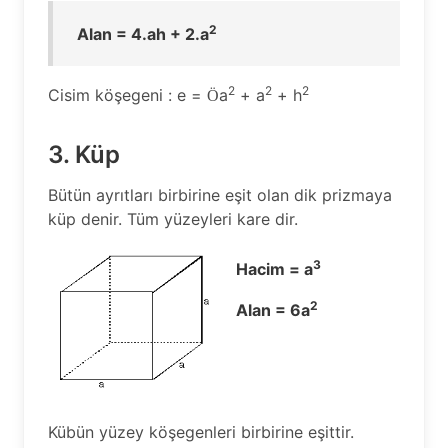
2
Alan = 4.ah + 2.a
2
2
2
Cisim köşegeni : e =
a
+ a
+ h
Ö
3. Küp
Bütün ayrıtları birbirine eşit olan dik prizmaya
küp denir. Tüm yüzeyleri kare dir.
3
Hacim = a
2
Alan = 6a
Kübün yüzey köşegenleri birbirine eşittir.