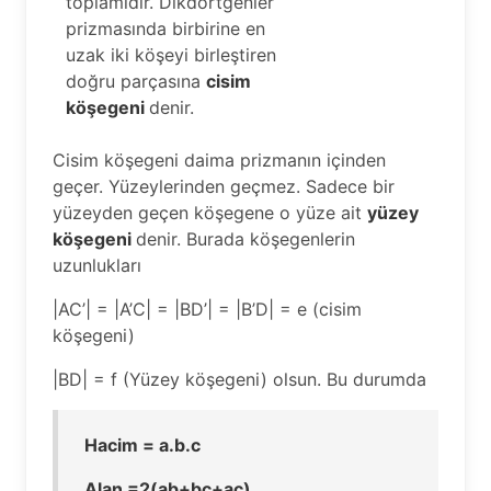
toplamıdır. Dikdörtgenler
prizmasında birbirine en
uzak iki köşeyi birleştiren
doğru parçasına
cisim
köşegeni
denir.
Cisim köşegeni daima prizmanın içinden
geçer. Yüzeylerinden geçmez. Sadece bir
yüzeyden geçen köşegene o yüze ait
yüzey
köşegeni
denir. Burada köşegenlerin
uzunlukları
|AC’| = |A’C| = |BD’| = |B’D| = e (cisim
köşegeni)
|BD| = f (Yüzey köşegeni) olsun. Bu durumda
Hacim = a.b.c
Alan =2(ab+bc+ac)