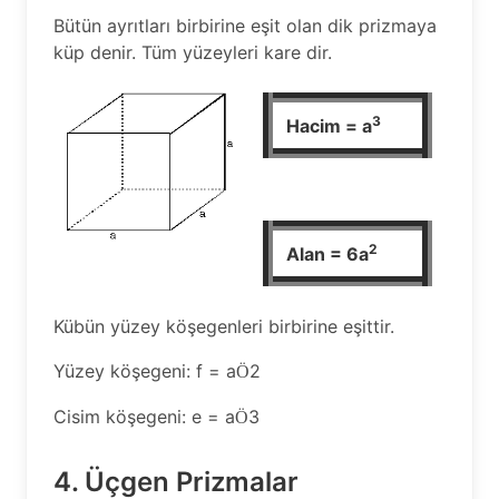
Bütün ayrıtları birbirine eşit olan dik prizmaya
küp denir. Tüm yüzeyleri kare dir.
3
Hacim = a
2
Alan = 6a
Kübün yüzey köşegenleri birbirine eşittir.
Yüzey köşegeni: f = a
2
Ö
Cisim köşegeni: e = a
3
Ö
4. Üçgen Prizmalar