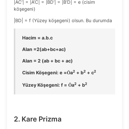
|AC’| = |A’C| = |BD’| = |B’D| = e (cisim
köşegeni)
|BD| = f (Yüzey köşegeni) olsun. Bu durumda
Hacim = a.b.c
Alan =2(ab+bc+ac)
Alan = 2 (ab + bc + ac)
2
2
2
Cisim Köşegeni: e =
a
+ b
+ c
Ö
2
2
Yüzey Köşegeni: f =
a
+ b
Ö
2. Kare Prizma