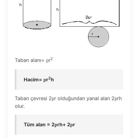
2
Taban alanı=
r
p
2
Hacim=
r
h
p
Taban çevresi 2
r olduğundan yanal alan 2
rh
p
p
olur.
Tüm alan = 2
rh+ 2
r
p
p