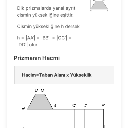
Dik prizmalarda yanal ayrıt
cismin yüksekliğine eşittir.
Cismin yüksekliğine h dersek
h = |AA’| = |BB’| = |CC’| =
|DD’| olur.
Prizmanın Hacmi
Hacim=Taban Alanı x Yükseklik