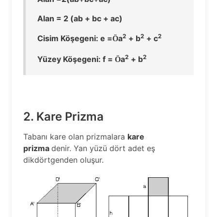
Alan = 2 (ab + bc + ac)
2
2
2
Cisim Köşegeni: e =
a
+ b
+ c
Ö
2
2
Yüzey Köşegeni: f =
a
+ b
Ö
2. Kare Prizma
Tabanı kare olan prizmalara
kare
prizma
denir. Yan yüzü dört adet eş
dikdörtgenden oluşur.