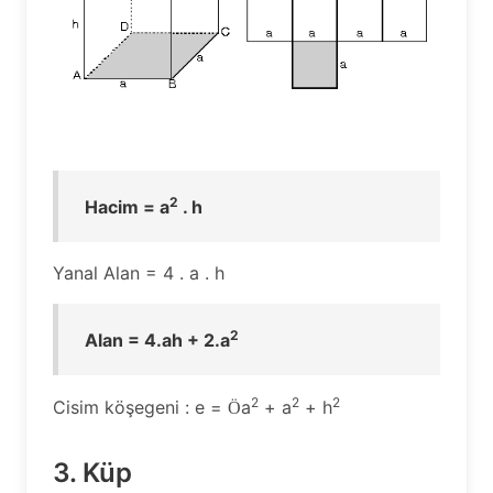
2
Hacim = a
. h
Yanal Alan = 4 . a . h
2
Alan = 4.ah + 2.a
2
2
2
Cisim köşegeni : e =
a
+ a
+ h
Ö
3. Küp