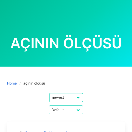
AÇININ ÖLÇÜSÜ
Home
açının ölçüsü