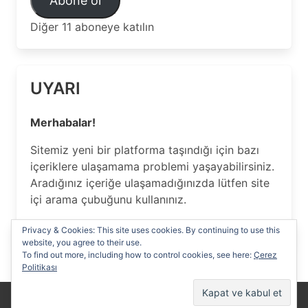
Abone ol
Adresi
Diğer 11 aboneye katılın
UYARI
Merhabalar!
Sitemiz yeni bir platforma taşındığı için bazı
içeriklere ulaşamama problemi yaşayabilirsiniz.
Aradığınız içeriğe ulaşamadığınızda lütfen site
içi arama çubuğunu kullanınız.
Anlayışınız için Teşekkür ederiz…
Privacy & Cookies: This site uses cookies. By continuing to use this
website, you agree to their use.
To find out more, including how to control cookies, see here:
Çerez
Politikası
Yasal Uyarı
Reklam