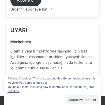
Abone ol
Adresi
Diğer 11 aboneye katılın
UYARI
Merhabalar!
Sitemiz yeni bir platforma taşındığı için bazı
içeriklere ulaşamama problemi yaşayabilirsiniz.
Aradığınız içeriğe ulaşamadığınızda lütfen site
içi arama çubuğunu kullanınız.
Anlayışınız için Teşekkür ederiz…
Privacy & Cookies: This site uses cookies. By continuing to use this
website, you agree to their use.
To find out more, including how to control cookies, see here:
Çerez
Politikası
Yasal Uyarı
Reklam