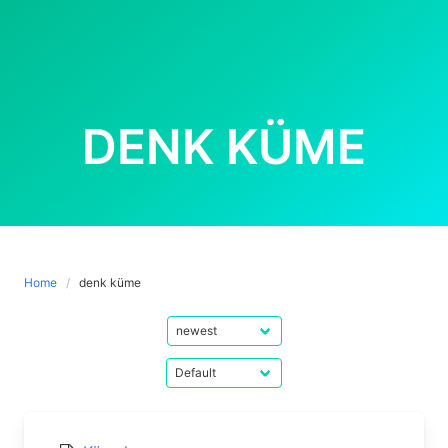
DENK KÜME
Home
denk küme