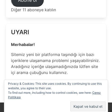
Abone ol
Adresi
Diğer 11 aboneye katılın
UYARI
Merhabalar!
Sitemiz yeni bir platforma taşındığı için bazı
içeriklere ulaşamama problemi yaşayabilirsiniz.
Aradığınız içeriğe ulaşamadığınızda lütfen site
içi arama çubuğunu kullanınız.
Anlayışınız için Teşekkür ederiz…
Privacy & Cookies: This site uses cookies. By continuing to use this
website, you agree to their use.
To find out more, including how to control cookies, see here:
Çerez
Politikası
Yasal Uyarı
Reklam