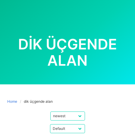
DIK ÜÇGENDE
ALAN
Home
dik üçgende alan