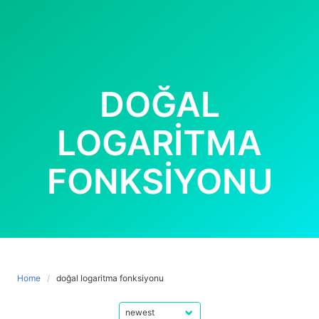
DOĞAL
LOGARITMA
FONKSIYONU
Home
doğal logaritma fonksiyonu