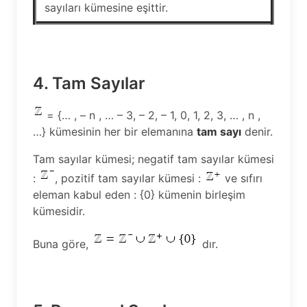
sayıları kümesine eşittir.
4. Tam Sayılar
= {… , – n , … – 3, – 2, – 1, 0, 1, 2, 3, … , n ,
…} kümesinin her bir elemanına
tam sayı
denir.
Tam sayılar kümesi; negatif tam sayılar kümesi
:
, pozitif tam sayılar kümesi :
ve sıfırı
eleman kabul eden : {0} kümenin birleşim
kümesidir.
Buna göre,
dır.