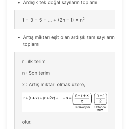
Ardışık tek doğal sayıların toplamı
2
1 + 3 + 5 + … + (2n – 1) = n
Artış miktarı eşit olan ardışık tam sayıların
toplamı
r : ılk terim
n : Son terim
x : Artış miktarı olmak üzere,
olur.