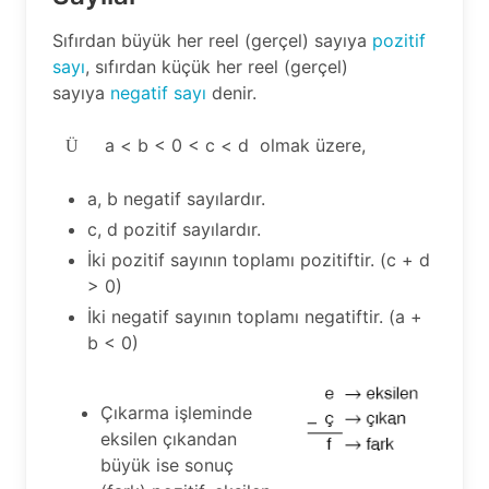
Sıfırdan büyük her reel (gerçel) sayıya
pozitif
sayı
, sıfırdan küçük her reel (gerçel)
sayıya
negatif sayı
denir.
a < b < 0 < c < d olmak üzere,
Ü
a, b negatif sayılardır.
c, d pozitif sayılardır.
İki pozitif sayının toplamı pozitiftir. (c + d
> 0)
İki negatif sayının toplamı negatiftir. (a +
b < 0)
Çıkarma işleminde
eksilen çıkandan
büyük ise sonuç