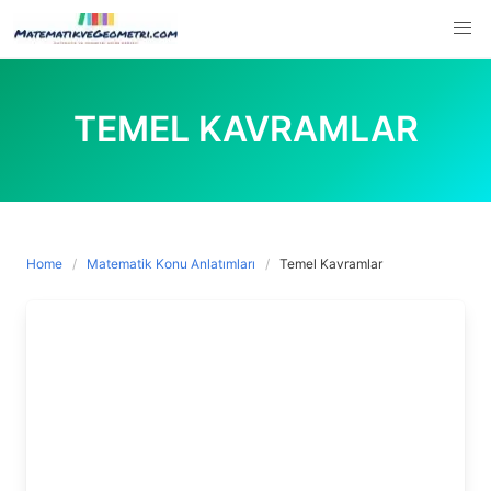
Skip
to
content
TEMEL KAVRAMLAR
Home
Matematik Konu Anlatımları
Temel Kavramlar